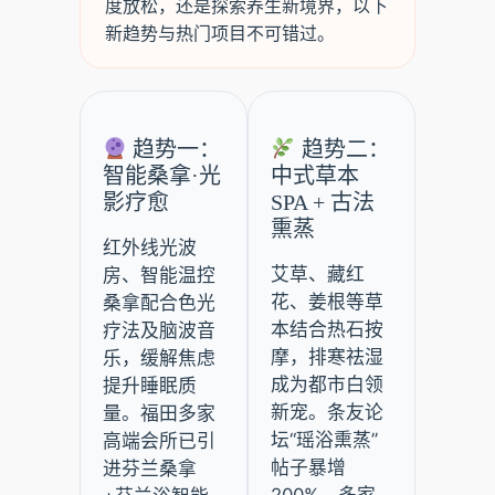
度放松，还是探索养生新境界，以下
新趋势与热门项目不可错过。
趋势一：
趋势二：
智能桑拿·光
中式草本
影疗愈
SPA + 古法
熏蒸
红外线光波
艾草、藏红
房、智能温控
花、姜根等草
桑拿配合色光
本结合热石按
疗法及脑波音
摩，排寒祛湿
乐，缓解焦虑
成为都市白领
提升睡眠质
新宠。条友论
量。福田多家
坛“瑶浴熏蒸”
高端会所已引
帖子暴增
进芬兰桑拿
200%，多家