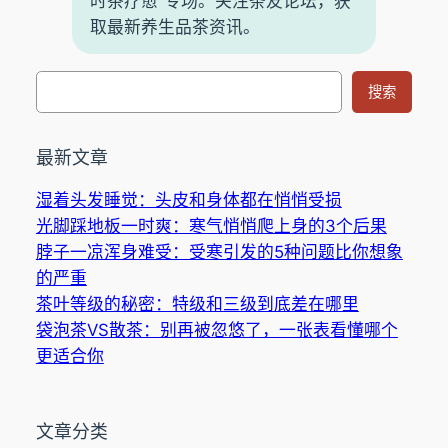
时茶疗愈”专场。关注条友论坛，获
取最新养生品茶资讯。
搜
搜索
索
最新文章
湿着头发睡觉：头皮和身体都在悄悄受损
光脚踩地板一时爽：寒气悄悄爬上身的3个后果
脖子一凉浑身难受：受寒引发的5种问题比你想象
的严重
茶叶等级的秘密：特级和三级到底差在哪里
袋泡茶VS散茶：别再被忽悠了，一张表看懂哪个
更适合你
文章分类