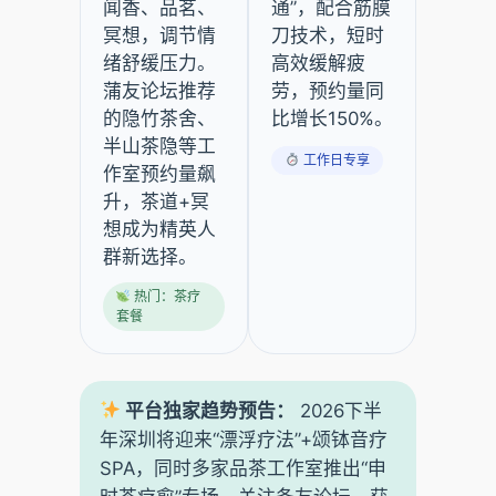
闻香、品茗、
通”，配合筋膜
冥想，调节情
刀技术，短时
绪舒缓压力。
高效缓解疲
蒲友论坛推荐
劳，预约量同
的隐竹茶舍、
比增长150%。
半山茶隐等工
工作日专享
作室预约量飙
升，茶道+冥
想成为精英人
群新选择。
热门：茶疗
套餐
平台独家趋势预告：
2026下半
年深圳将迎来“漂浮疗法”+颂钵音疗
SPA，同时多家品茶工作室推出“申