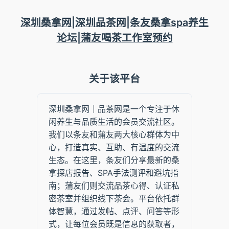
跳
至
深圳桑拿网|深圳品茶网|条友桑拿spa养生
内
论坛|蒲友喝茶工作室预约
容
关于该平台
深圳桑拿网｜品茶网是一个专注于休
闲养生与品质生活的会员交流社区。
我们以条友和蒲友两大核心群体为中
心，打造真实、互助、有温度的交流
生态。在这里，条友们分享最新的桑
拿探店报告、SPA手法测评和避坑指
南；蒲友们则交流品茶心得、认证私
密茶室并组织线下茶会。平台依托群
体智慧，通过发帖、点评、问答等形
式，让每位会员既是信息的获取者，