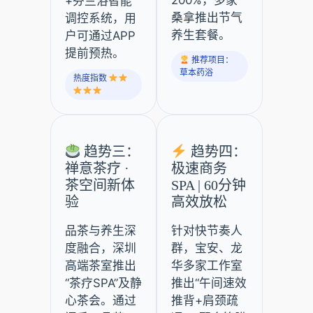
+芬兰浴智能
桑拿推出节气
调控系统，用
养生套餐。
户可通过APP
提前预热。
推荐项目：
草本药浴
热度指数
趋势三：
趋势四：
禅意茶疗 ·
极速商务
茶空间新体
SPA | 60分钟
验
高效放松
品茶与养生深
针对快节奏人
度融合，深圳
群，宝安、龙
高端茶室推出
华多家工作室
“茶疗SPA”及静
推出“午间速效
心茶会。通过
推背+肩颈疏