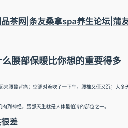
圳品茶网|条友桑拿spa养生论坛|蒲
什么腰部保暖比你想的重要得多
起来腰酸背痛；空调对着吹了一下午，腰椎又僵又沉；大冬
从肌肉到神经，腰部天生就是人体最怕冷的部位之一。
供很差