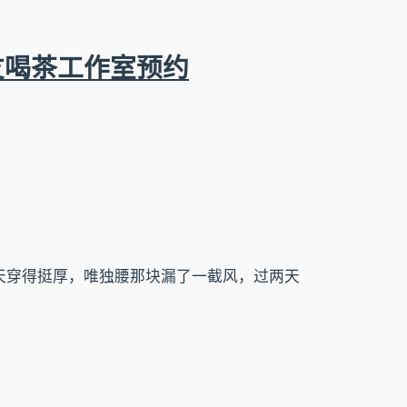
友喝茶工作室预约
天穿得挺厚，唯独腰那块漏了一截风，过两天