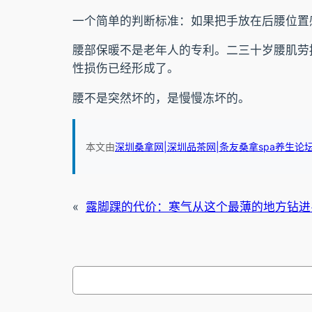
一个简单的判断标准：如果把手放在后腰位置
腰部保暖不是老年人的专利。二三十岁腰肌劳
性损伤已经形成了。
腰不是突然坏的，是慢慢冻坏的。
本文由
深圳桑拿网|深圳品茶网|条友桑拿spa养生论
«
露脚踝的代价：寒气从这个最薄的地方钻进
搜
索