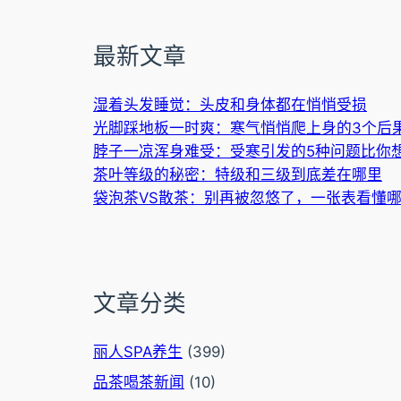
最新文章
湿着头发睡觉：头皮和身体都在悄悄受损
光脚踩地板一时爽：寒气悄悄爬上身的3个后
脖子一凉浑身难受：受寒引发的5种问题比你
茶叶等级的秘密：特级和三级到底差在哪里
袋泡茶VS散茶：别再被忽悠了，一张表看懂
文章分类
丽人SPA养生
(399)
品茶喝茶新闻
(10)