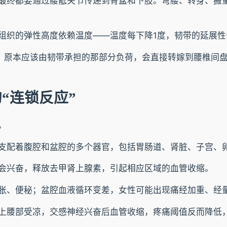
最终都要通过腰骶关节传递到骨盆和下肢。弯腰、转身、搬
组织的弹性高度依赖温度——温度每下降1度，韧带的延展性
力。原本应该由韧带承担的那部分负荷，会直接转嫁到腰椎间
“连锁反应”
。
支配着腹腔和盆腔的多个器官，包括胃肠道、肾脏、子宫、
会兴奋，释放去甲肾上腺素，引起相应区域的血管收缩。
胀、便秘；盆腔血液循环变差，女性可能出现痛经加重、经
上腰部受凉，交感神经兴奋后血管收缩，疼痛阈值反而降低