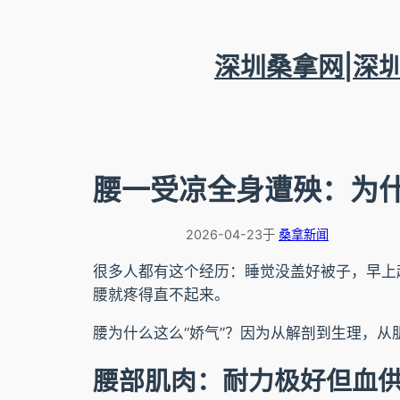
跳
至
内
深圳桑拿网|深
容
腰一受凉全身遭殃：为
2026-04-23
于
桑拿新闻
很多人都有这个经历：睡觉没盖好被子，早上
腰就疼得直不起来。
腰为什么这么“娇气”？因为从解剖到生理，
腰部肌肉：耐力极好但血