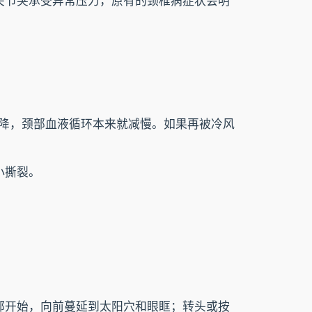
关节突承受异常压力，原有的颈椎病症状会明
下降，颈部血液循环本来就减慢。如果再被冷风
小撕裂。
部开始，向前蔓延到太阳穴和眼眶；转头或按