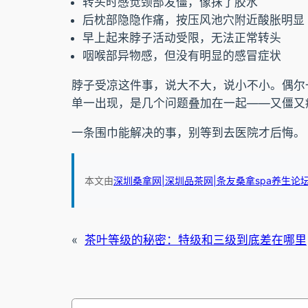
转头时感觉颈部发僵，像抹了胶水
后枕部隐隐作痛，按压风池穴附近酸胀明显
早上起来脖子活动受限，无法正常转头
咽喉部异物感，但没有明显的感冒症状
脖子受凉这件事，说大不大，说小不小。偶尔
单一出现，是几个问题叠加在一起——又僵又
一条围巾能解决的事，别等到去医院才后悔。
本文由
深圳桑拿网|深圳品茶网|条友桑拿spa养生论
«
茶叶等级的秘密：特级和三级到底差在哪里
搜