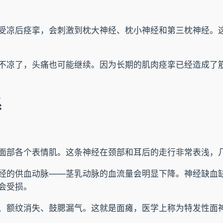
受凉后痉挛，会刺激到枕大神经、枕小神经和第三枕神经。
不凉了，头痛也可能继续。因为长期的肌肉痉挛已经造成了
系
面部各个表情肌。这条神经在颈部和耳后的走行非常表浅，
经的供血动脉——茎乳动脉的血流量会明显下降。神经缺血
会受损。
、额纹消失、鼓腮漏气。这就是面瘫，医学上称为特发性面