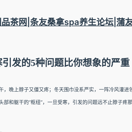
圳品茶网|条友桑拿spa养生论坛|蒲
寒引发的5种问题比你想象的严重
午，晚上脖子又僵又疼；冬天围巾没系严实，一阵冷风灌进
头部和躯干的“枢纽”，一旦受寒，引发的问题远不止脖子疼