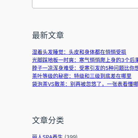
索
最新文章
湿着头发睡觉：头皮和身体都在悄悄受损
光脚踩地板一时爽：寒气悄悄爬上身的3个后
脖子一凉浑身难受：受寒引发的5种问题比你
茶叶等级的秘密：特级和三级到底差在哪里
袋泡茶VS散茶：别再被忽悠了，一张表看懂
文章分类
丽人SPA养生
(399)