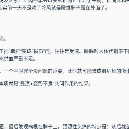
诱发因素。肌肉痉挛会改变颈椎的正常力学平衡，椎间盘和
看其实前一天不是吹了冷风就是睡觉脖子露在外面了。
因。
把“牵拉”变成“损伤”的，往往是受凉。睡眠时人体代谢率
肉供血严重不足。
。一个平时完全没问题的睡姿，此时就可能造成肌纤维的微
质就是“受凉+姿势不良”共同作用的结果。
题，最后发现病根在脖子上。颈源性头痛的特点是：从后枕