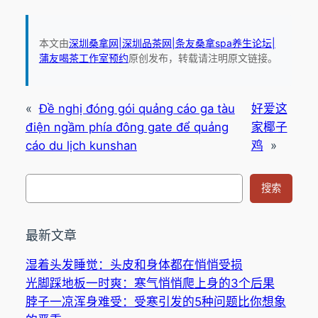
本文由
深圳桑拿网|深圳品茶网|条友桑拿spa养生论坛|
蒲友喝茶工作室预约
原创发布，转载请注明原文链接。
«
Đề nghị đóng gói quảng cáo ga tàu
好爱这
điện ngầm phía đông gate để quảng
家椰子
cáo du lịch kunshan
鸡
»
搜
搜索
索
最新文章
湿着头发睡觉：头皮和身体都在悄悄受损
光脚踩地板一时爽：寒气悄悄爬上身的3个后果
脖子一凉浑身难受：受寒引发的5种问题比你想象