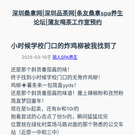
跳
至
深圳桑拿网|深圳品茶网|条友桑拿spa养生
内
论坛|蒲友喝茶工作室预约
容
小时候学校门口的炸鸡柳被我找到了
2025-03-10
于
丽人SPA养生
还是那个斜货番茄酱的味！
终于找到小时候学校门口的无骨炸鸡柳！
鸡柳
薯条来一包简直yyds！
还是那个斜货番茄酱的味道！撒上辣椒粉和孜然粉
简直梦回童年！
现在是5r起卖，还有8r和10r的
抱着尝试的心态点了份5r的，瞬间猛猛炫完
位置就在绿化村菜场马路对面的那个熟悉的公交车
站（近原一中和三中）