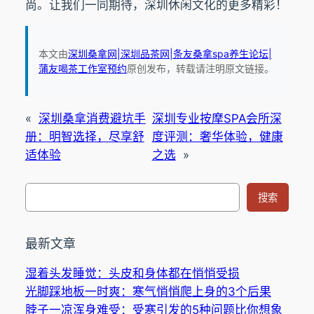
尚。让我们一同期待，深圳休闲文化的更多精彩！
本文由
深圳桑拿网|深圳品茶网|条友桑拿spa养生论坛|
蒲友喝茶工作室预约
原创发布，转载请注明原文链接。
«
深圳桑拿消费避坑手
深圳专业按摩SPA会所深
册：明智选择，尽享舒
度评测：奢华体验，健康
适体验
之选
»
搜
搜索
索
最新文章
湿着头发睡觉：头皮和身体都在悄悄受损
光脚踩地板一时爽：寒气悄悄爬上身的3个后果
脖子一凉浑身难受：受寒引发的5种问题比你想象