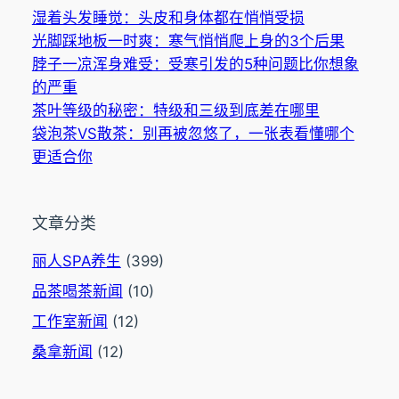
湿着头发睡觉：头皮和身体都在悄悄受损
光脚踩地板一时爽：寒气悄悄爬上身的3个后果
脖子一凉浑身难受：受寒引发的5种问题比你想象
的严重
茶叶等级的秘密：特级和三级到底差在哪里
袋泡茶VS散茶：别再被忽悠了，一张表看懂哪个
更适合你
文章分类
丽人SPA养生
(399)
品茶喝茶新闻
(10)
工作室新闻
(12)
桑拿新闻
(12)