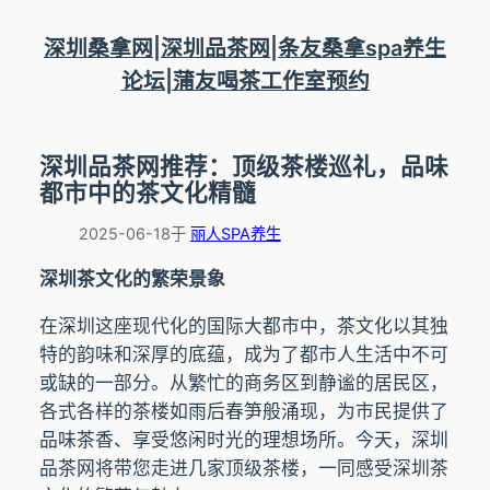
跳
至
深圳桑拿网|深圳品茶网|条友桑拿spa养生
内
论坛|蒲友喝茶工作室预约
容
深圳品茶网推荐：顶级茶楼巡礼，品味
都市中的茶文化精髓
2025-06-18
于
丽人SPA养生
深圳茶文化的繁荣景象
在深圳这座现代化的国际大都市中，茶文化以其独
特的韵味和深厚的底蕴，成为了都市人生活中不可
或缺的一部分。从繁忙的商务区到静谧的居民区，
各式各样的茶楼如雨后春笋般涌现，为市民提供了
品味茶香、享受悠闲时光的理想场所。今天，深圳
品茶网将带您走进几家顶级茶楼，一同感受深圳茶