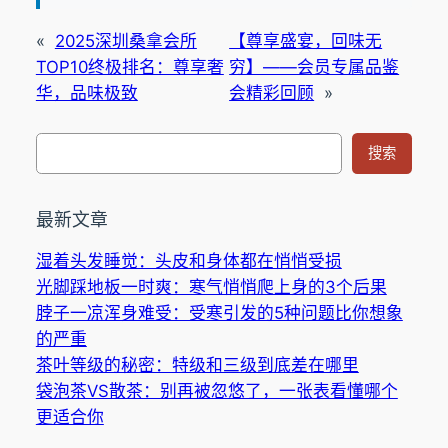
«
2025深圳桑拿会所
【尊享盛宴，回味无
TOP10终极排名：尊享奢
穷】——会员专属品鉴
华，品味极致
会精彩回顾
»
搜
搜索
索
最新文章
湿着头发睡觉：头皮和身体都在悄悄受损
光脚踩地板一时爽：寒气悄悄爬上身的3个后果
脖子一凉浑身难受：受寒引发的5种问题比你想象
的严重
茶叶等级的秘密：特级和三级到底差在哪里
袋泡茶VS散茶：别再被忽悠了，一张表看懂哪个
更适合你