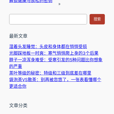
解锁健康与放松的密钥
»
搜
搜索
索
最新文章
湿着头发睡觉：头皮和身体都在悄悄受损
光脚踩地板一时爽：寒气悄悄爬上身的3个后果
脖子一凉浑身难受：受寒引发的5种问题比你想象
的严重
茶叶等级的秘密：特级和三级到底差在哪里
袋泡茶VS散茶：别再被忽悠了，一张表看懂哪个
更适合你
文章分类