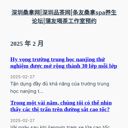
跳
至
深圳桑拿网|深圳品茶网|条友桑拿spa养生
内
论坛|蒲友喝茶工作室预约
容
2025 年 2 月
Hy vọng trường trung học nanjing thử
nghiệm được mở rộng thành 30 lớp mỗi lớp
2025-02-27
Tận dụng đầy đủ khả năng của trường trung
học nanjing t…
Trong một vài năm, chúng tôi có thể nhìn
thấy các thị trấn trên đường sắt cao tốc?
2025-02-27
Vài ngày sau khi jiangyin trạm xe lửa cao tốc