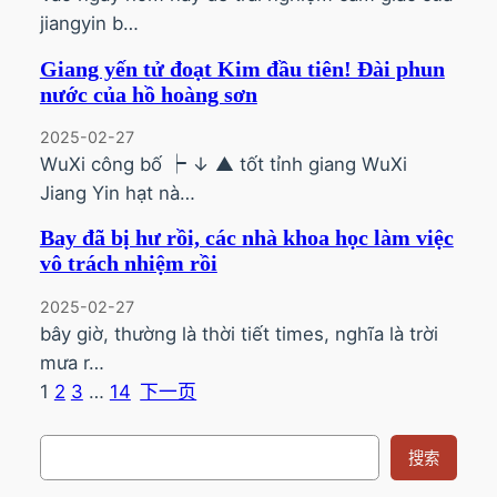
jiangyin b…
Giang yến tử đoạt Kim đầu tiên! Đài phun
nước của hồ hoàng sơn
2025-02-27
WuXi công bố ┝ ↓ ▲ tốt tỉnh giang WuXi
Jiang Yin hạt nà…
Bay đã bị hư rồi, các nhà khoa học làm việc
vô trách nhiệm rồi
2025-02-27
bây giờ, thường là thời tiết times, nghĩa là trời
mưa r…
1
2
3
…
14
下一页
搜
搜索
索