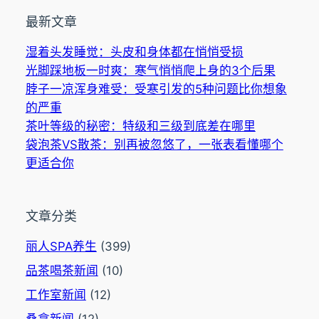
最新文章
湿着头发睡觉：头皮和身体都在悄悄受损
光脚踩地板一时爽：寒气悄悄爬上身的3个后果
脖子一凉浑身难受：受寒引发的5种问题比你想象
的严重
茶叶等级的秘密：特级和三级到底差在哪里
袋泡茶VS散茶：别再被忽悠了，一张表看懂哪个
更适合你
文章分类
丽人SPA养生
(399)
品茶喝茶新闻
(10)
工作室新闻
(12)