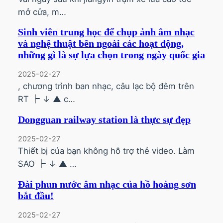
mở cửa, m…
Sinh viên trung học để chụp ảnh âm nhạc
và nghệ thuật bên ngoài các hoạt động,
những gì là sự lựa chọn trong ngày quốc gia
2025-02-27
, chương trình ban nhạc, câu lạc bộ đêm trên
RT ┝ ↓ ▲ c…
Dongguan railway station là thực sự đẹp
2025-02-27
Thiết bị của bạn không hỗ trợ thẻ video. Làm
SAO ┝ ↓ ▲ …
Đài phun nước âm nhạc của hồ hoàng sơn
bắt đầu!
2025-02-27