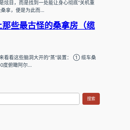
是炫目，而是找到一处能让身心彻底“关机重
级桑拿，便是为此而…
上那些最古怪的桑拿房（缆
看看这些脑洞大开的“蒸”装置： ① 缆车桑
0度俯瞰阿尔…
搜索