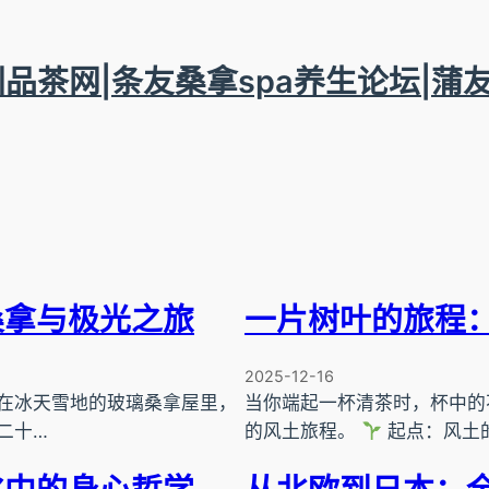
圳品茶网|条友桑拿spa养生论坛|蒲
桑拿与极光之旅
一片树叶的旅程
2025-12-16
在冰天雪地的玻璃桑拿屋里，
当你端起一杯清茶时，杯中的
二十…
的风土旅程。
起点：风土