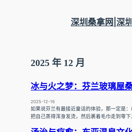
跳
至
内
深圳桑拿网|深
容
2025 年 12 月
冰与火之梦：芬兰玻璃屋
2025-12-16
如果说芬兰有最接近童话的体验，那一定是：
把自己蒸得浑身发烫，然后裹着毛巾走到零下