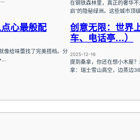
…
在钢铁森林里，真正的奢华不
启”的隐秘绿洲。这些城市顶
么点心最般配
创意无限：世界
车、电话亭…）
就像给味蕾找了完美搭档。分
2025-12-16
→…
提到桑拿，你还在想小木屋？来
拿：瑞士雪山高空，边蒸边36