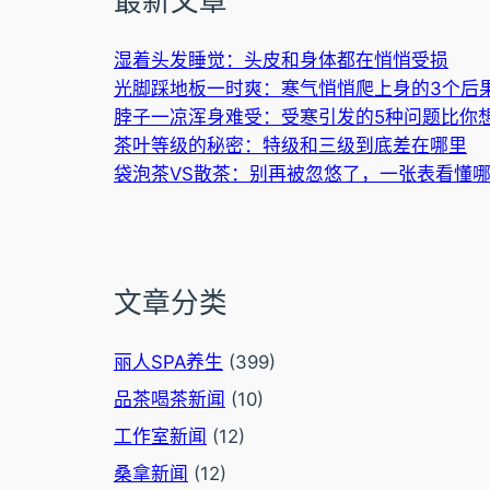
最新文章
湿着头发睡觉：头皮和身体都在悄悄受损
光脚踩地板一时爽：寒气悄悄爬上身的3个后
脖子一凉浑身难受：受寒引发的5种问题比你
茶叶等级的秘密：特级和三级到底差在哪里
袋泡茶VS散茶：别再被忽悠了，一张表看懂
文章分类
丽人SPA养生
(399)
品茶喝茶新闻
(10)
工作室新闻
(12)
桑拿新闻
(12)