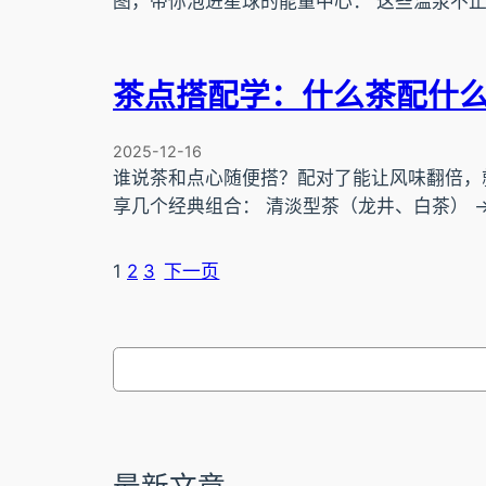
图，带你泡进星球的能量中心： 这些温泉不止
茶点搭配学：什么茶配什
2025-12-16
谁说茶和点心随便搭？配对了能让风味翻倍，
享几个经典组合： 清淡型茶（龙井、白茶） 
1
2
3
下一页
搜
索