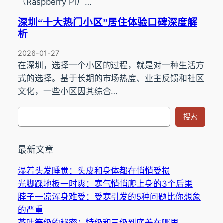
（Raspberry Pi）…
深圳“十大热门小区”居住体验口碑深度解
析
2026-01-27
在深圳，选择一个小区的过程，就是对一种生活方
式的选择。基于长期的市场热度、业主反馈和社区
文化，一些小区因其综合…
搜
搜索
索
最新文章
湿着头发睡觉：头皮和身体都在悄悄受损
光脚踩地板一时爽：寒气悄悄爬上身的3个后果
脖子一凉浑身难受：受寒引发的5种问题比你想象
的严重
茶叶等级的秘密：特级和三级到底差在哪里