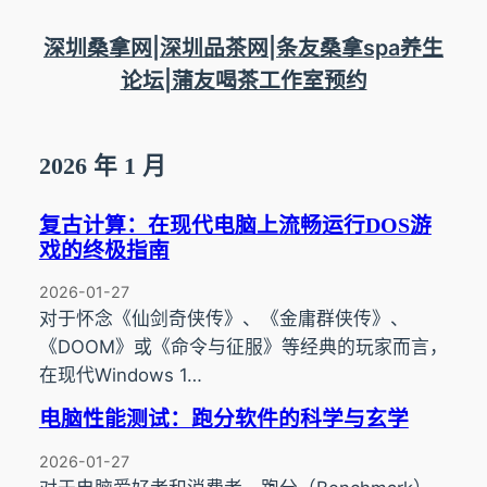
跳
至
深圳桑拿网|深圳品茶网|条友桑拿spa养生
内
论坛|蒲友喝茶工作室预约
容
2026 年 1 月
复古计算：在现代电脑上流畅运行DOS游
戏的终极指南
2026-01-27
对于怀念《仙剑奇侠传》、《金庸群侠传》、
《DOOM》或《命令与征服》等经典的玩家而言，
在现代Windows 1…
电脑性能测试：跑分软件的科学与玄学
2026-01-27