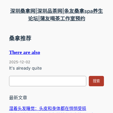
跳
至
深圳桑拿网|深圳品茶网|条友桑拿spa养生
内
论坛|蒲友喝茶工作室预约
容
桑拿推荐
There are also
2025-12-02
It's already quite
搜
搜索
索
最新文章
湿着头发睡觉：头皮和身体都在悄悄受损