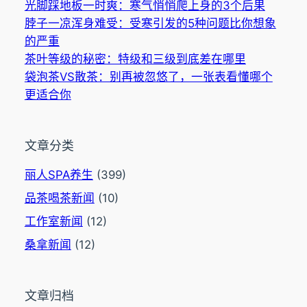
光脚踩地板一时爽：寒气悄悄爬上身的3个后果
脖子一凉浑身难受：受寒引发的5种问题比你想象
的严重
茶叶等级的秘密：特级和三级到底差在哪里
袋泡茶VS散茶：别再被忽悠了，一张表看懂哪个
更适合你
文章分类
丽人SPA养生
(399)
品茶喝茶新闻
(10)
工作室新闻
(12)
桑拿新闻
(12)
文章归档