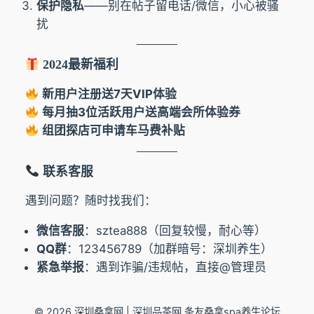
保护隐私
——别在帖子留电话/微信，小心被骚
扰
2024最新福利
新用户注册送7天VIP体验
每月抽3位活跃用户送高端会所体验券
组团探店可申请车马费补贴
联系客服
遇到问题？随时找我们：
微信客服
：sztea888（回复较慢，耐心等）
QQ群
：123456789（加群暗号：深圳养生）
紧急举报
：遇到诈骗/违规帖，直接@管理员
© 2026 深圳桑拿网 | 深圳品茶网 条友桑拿spa养生论坛