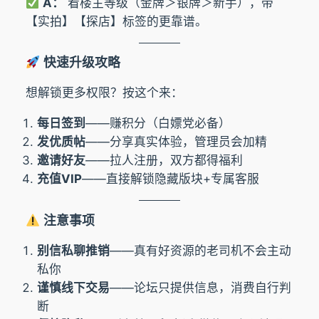
A：
看楼主等级（金牌＞银牌＞新手），带
【实拍】【探店】标签的更靠谱。
快速升级攻略
想解锁更多权限？按这个来：
每日签到
——赚积分（白嫖党必备）
发优质帖
——分享真实体验，管理员会加精
邀请好友
——拉人注册，双方都得福利
充值VIP
——直接解锁隐藏版块+专属客服
注意事项
别信私聊推销
——真有好资源的老司机不会主动
私你
谨慎线下交易
——论坛只提供信息，消费自行判
断