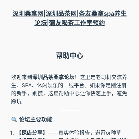
跳
至
深圳桑拿网|深圳品茶网|条友桑拿spa养生
内
论坛|蒲友喝茶工作室预约
容
帮助中心
欢迎来到
深圳品茶桑拿论坛
！这里是老司机交流养
生、SPA、休闲娱乐的一线平台。如果你是刚注册
的新手，别慌，这篇帮助中心让你快速上手，避免
踩坑！
论坛主要功能
【探店分享】
——真实体验报告，避雷or种草