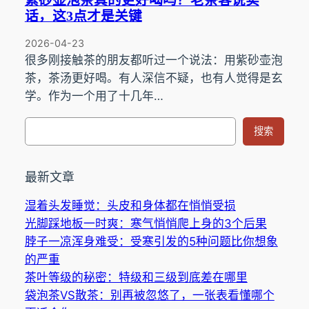
紫砂壶泡茶真的更好喝吗？老茶客说实
话，这3点才是关键
2026-04-23
很多刚接触茶的朋友都听过一个说法：用紫砂壶泡
茶，茶汤更好喝。有人深信不疑，也有人觉得是玄
学。作为一个用了十几年…
搜
搜索
索
最新文章
湿着头发睡觉：头皮和身体都在悄悄受损
光脚踩地板一时爽：寒气悄悄爬上身的3个后果
脖子一凉浑身难受：受寒引发的5种问题比你想象
的严重
茶叶等级的秘密：特级和三级到底差在哪里
袋泡茶VS散茶：别再被忽悠了，一张表看懂哪个